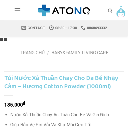
Skip
to
content
CONTACT
08:30 - 17:30
0868693332
TRANG CHỦ
/
BABY&FAMILY LIVING CARE
Túi Nước Xả Thuần Chay Cho Da Bé Nhạy
Cảm – Hương Cotton Powder (1000ml)
₫
185.000
Nước Xả Thuần Chay An Toàn Cho Bé Và Gia Đình
Giúp Bảo Vệ Sợi Vải Và Khử Mùi Cực Tốt