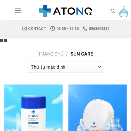
Skip
to
content
CONTACT
08:30 - 17:30
0868693332
TRANG CHỦ
/
SUN CARE