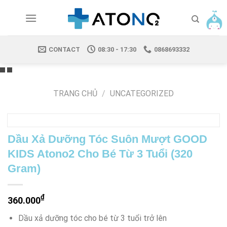
Skip
to
content
CONTACT
08:30 - 17:30
0868693332
TRANG CHỦ
/
UNCATEGORIZED
Dầu Xả Dưỡng Tóc Suôn Mượt GOOD
KIDS Atono2 Cho Bé Từ 3 Tuổi (320
Gram)
₫
360.000
Dầu xả dưỡng tóc cho bé từ 3 tuổi trở lên