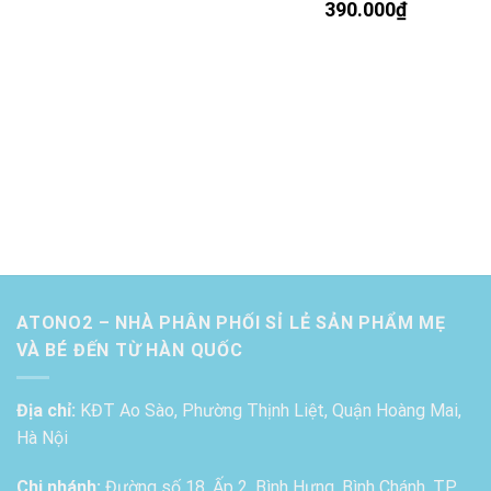
390.000
₫
ATONO2 – NHÀ PHÂN PHỐI SỈ LẺ SẢN PHẨM MẸ
VÀ BÉ ĐẾN TỪ HÀN QUỐC
Địa chỉ:
KĐT Ao Sào, Phường Thịnh Liệt, Quận Hoàng Mai,
Hà Nội
Chi nhánh:
Đường số 18, Ấp 2, Bình Hưng, Bình Chánh, TP.