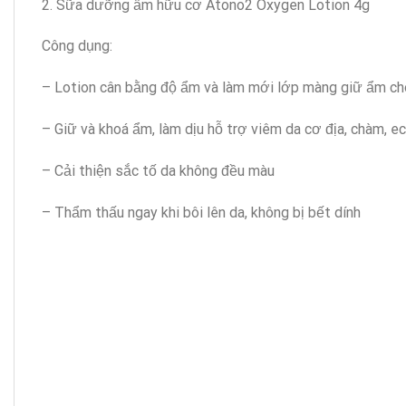
2. Sữa dưỡng ẩm hữu cơ Atono2 Oxygen Lotion 4g
Công dụng:
– Lotion cân bằng độ ẩm và làm mới lớp màng giữ ẩm cho
– Giữ và khoá ẩm, làm dịu hỗ trợ viêm da cơ địa, chàm, 
– Cải thiện sắc tố da không đều màu
– Thẩm thấu ngay khi bôi lên da, không bị bết dính