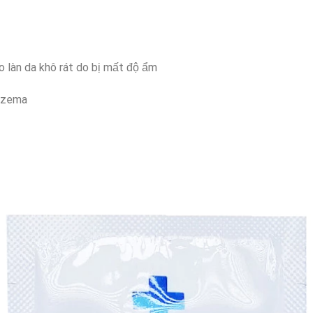
 làn da khô rát do bị mất độ ẩm
eczema