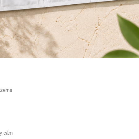
eczema
ạy cảm