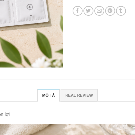
MÔ TẢ
REAL REVIEW
n lợi