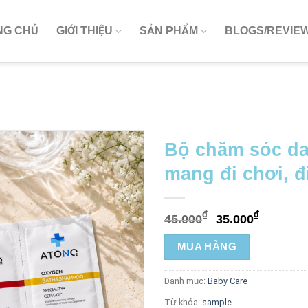
NG CHỦ
GIỚI THIỆU
SẢN PHẨM
BLOGS/REVIE
Bộ chăm sóc da 
mang đi chơi, đ
₫
₫
45.000
35.000
MUA HÀNG
Danh mục:
Baby Care
Từ khóa:
sample