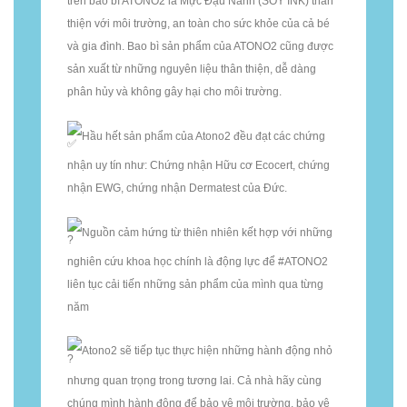
trên bao bì ATONO2 là Mực Đậu Nành (SOY INK) thân
thiện với môi trường, an toàn cho sức khỏe của cả bé
và gia đình. Bao bì sản phẩm của ATONO2 cũng được
sản xuất từ những nguyên liệu thân thiện, dễ dàng
phân hủy và không gây hại cho môi trường.
Hầu hết sản phẩm của Atono2 đều đạt các chứng
nhận uy tín như: Chứng nhận Hữu cơ Ecocert, chứng
nhận EWG, chứng nhận Dermatest của Đức.
Nguồn cảm hứng từ thiên nhiên kết hợp với những
nghiên cứu khoa học chính là động lực để #ATONO2
liên tục cải tiến những sản phẩm của mình qua từng
năm
Atono2 sẽ tiếp tục thực hiện những hành động nhỏ
nhưng quan trọng trong tương lai. Cả nhà hãy cùng
chúng mình hành động để bảo vệ môi trường, bảo vệ