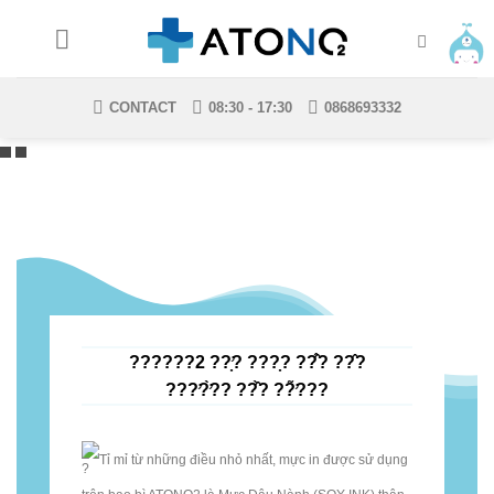
Skip
to
content
CONTACT
08:30 - 17:30
0868693332
??????2 ??̛̣? ???̣? ??̂́? ??̂?
???̛?̛̀?? ??̂̀? ??̛̃???
Tỉ mỉ từ những điều nhỏ nhất, mực in được sử dụng